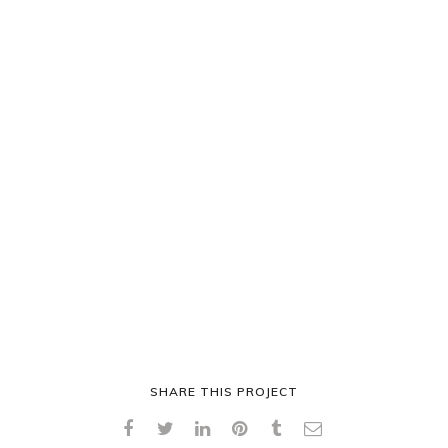
NEW IMAC
MODERN MOCKUP
BLUE STAMP
SKUDO APP
SHARE THIS PROJECT